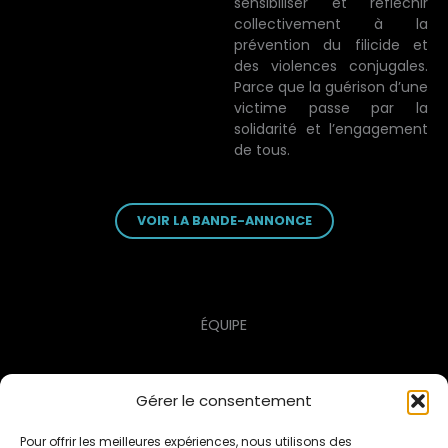
sensibiliser et réfléchir
collectivement à la
prévention du filicide et
des violences conjugales.
Parce que la guérison d’une
victime passe par la
solidarité et l’engagement
de tous.
VOIR LA BANDE-ANNONCE
ÉQUIPE
Gérer le consentement
PRIX
Pour offrir les meilleures expériences, nous utilisons des