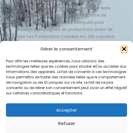
a posé sa valise d’immigrante au Québec,
Gentille M. Assih a su se frayer une place dans
l’industrie en œuvrant comme directrice de
production puis productrice déléguée pour
plusieurs compagnies de productions avant de
créer Les Productions Colorées Inc. Elle a produit
entre autres la série documentaire
Kassaléo, la
Gérer le consentement
révélation (2024)
et
Couper le cordon
(2025).
Pour offrir les meilleures expériences, nous utilisons des
technologies telles que les cookies pour stocker et/ou accéder aux
informations des appareils. Le fait de consentir à ces technologies
nous permettra de traiter des données telles que le comportement
de navigation ou les ID uniques sur ce site. Le fait de ne pas
consentir ou de retirer son consentement peut avoir un effet négatif
sur certaines caractéristiques et fonctions.
F
Y
V
L
I
Accepter
a
o
i
i
n
c
u
m
n
s
Refuser
2001 Blvd Robert-Bourassa #1700, Montreal, Quebec H3A
e
t
e
k
t
2A6