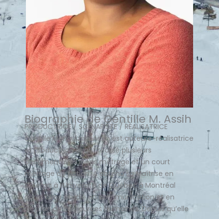
Biographie de Gentille M. Assih
PRODUCTRICE / SCÉNARISTE / RÉALISATRICE
Gentille Menguizani Assih est auteure-réalisatrice
et productrice ayant réalisé plusieurs
documentaires longs métrage et un court
métrage de fiction.
A obtenu sa Maîtrise en
Cinéma à l’Université de Québec à Montréal
après avoir étudié en communication et en
Gestion de Ressources Humaines. Depuis qu’elle